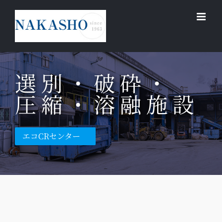
Skip
to
content
選別・破砕・
圧縮・溶融施設
エコCRセンター