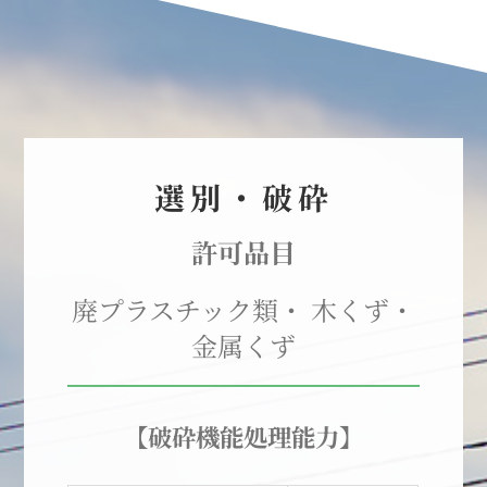
選別・破砕
許可品目
廃プラスチック類・ 木くず・
金属くず
【破砕機能処理能力】