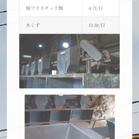
廃プラスチック類
4.7t/日
木くず
10.8t/日